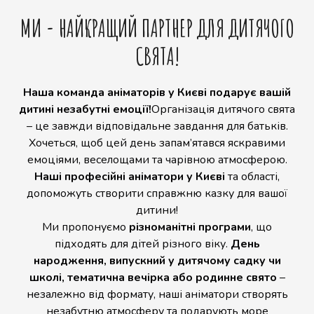
МИ - НАЙКРАЩИЙ ПАРТНЕР ДЛЯ ДИТЯЧОГО
СВЯТА!
Наша команда аніматорів у Києві подарує вашій
дитині незабутні емоції!
Організація дитячого свята
– це завжди відповідальне завдання для батьків.
Хочеться, щоб цей день запам’ятався яскравими
емоціями, веселощами та чарівною атмосферою.
Наші професійні аніматори у Києві
та області,
допоможуть створити справжню казку для вашої
дитини!
Ми пропонуємо
різноманітні програми
, що
підходять для дітей різного віку.
День
народження, випускний у дитячому садку чи
школі, тематична вечірка або родинне свято
–
незалежно від формату, наші аніматори створять
незабутню атмосферу та подарують море