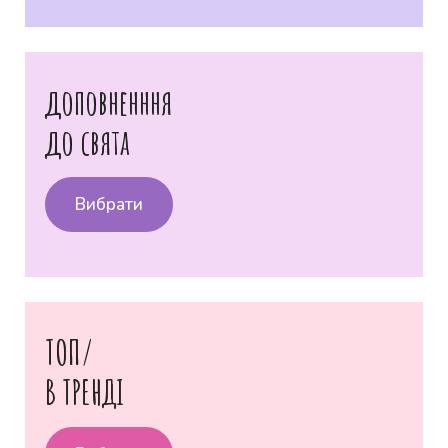
доповненння
до свята
Вибрати
ТОП/
В ТРЕНДІ